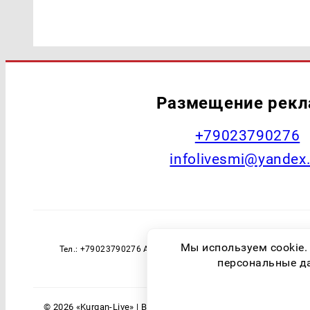
Размещение рек
+79023790276
infolivesmi@yandex
Наименование СМИ: Курган Live Учред
Мы используем cookie.
Тел.: +79023790276 Адрес эл. почты: infolivesmi@yandex
технологий и массовы
персональные дан
© 2026 «Kurgan-Live» | Все права защищены