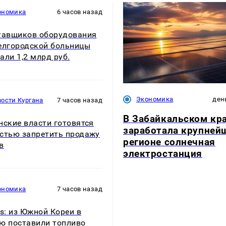
ономика
6 часов назад
тавщиков оборудования
елгородской больницы
али 1,2 млрд руб.
Экономика
ден
ости Кургана
7 часов назад
В Забайкальском кр
нские власти готовятся
заработала крупней
стью запретить продажу
регионе солнечная
в
электростанция
ономика
7 часов назад
rs: из Южной Кореи в
ю поставили топливо