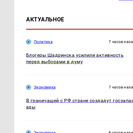
АКТУАЛЬНОЕ
Политика
7 часов наз
Блогеры Шадринска усилили активность
перед выборами в думу
Экономика
7 часов наз
В граничащей с РФ стране создадут госзапа
еды
Экономика
8 часов наз