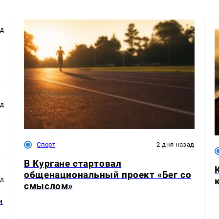
ад
ад
Спорт
2 дня назад
В Кургане стартовал
общенациональный проект «Бег со
ад
смыслом»
и