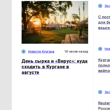
Эк
С пос
для б
взыск
Нов
Новости Кургана
18 часов назад
Курга
День сырка и «Вирус»: куда
полно
сходить в Кургане в
вейпо
августе
Эк
Reute
Росси