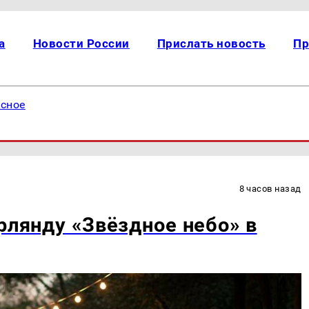
а
Новости России
Прислать новость
Пр
есное
8 часов назад
рлянду «Звёздное небо» в