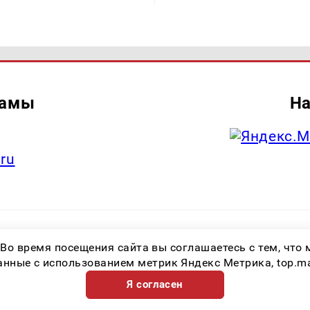
ламы
На
.ru
итель: Общество с ограниченной ответственностью «Лучшие Медиа Реше
 Во время посещения сайта вы соглашаетесь с тем, чт
.ru Знак информационной продукции: 16+ Зарегистрировавший орган: Феде
х коммуникаций (Роскомнадзор) Регистрационный номер СМИ ЭЛ № ФС 77 
ные с использованием метрик Яндекс Метрика, top.mail.
Я согласен
Возрастная категория сайта 16+