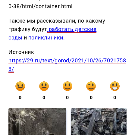
0-38/html/container.html
Также мы рассказывали, по какому
графику будут
работать детские
сады
и
поликлиники
.
Источник
https://29.ru/text/gorod/2021/10/26/7021758
8/
0
0
0
0
0