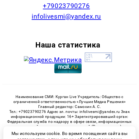
+79023790276
infolivesmi@yandex.ru
Наша статистика
Наименование СМИ: Курган Live Учредитель: Общество с
ограниченной ответственностью «Лучшие Медиа Решения»
Главный редактор: Самохин А. С.
Тел.: +79023790276 Адрес эл. почты: infolivesmi@yandex.ru Знак
информационной продукции: 16+ Зарегистрировавший орган:
Федеральная служба по надзору в сфере связи, информационных
технологий и массовых коммуникаций (Роскомнадзор)
Регистрационный номер СМИ ЭЛ № ФС 77 - 82535 от 21.01.2022
Мы используем cookie. Во время посещения сайта вы