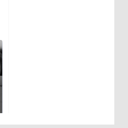
Таких событий не
Все новости по
было с 1945: чего
падению вертолета на
ждать всем нам?
Кавказе: читать здесь