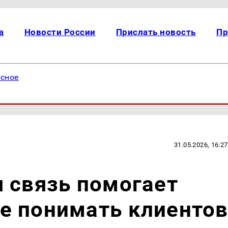
а
Новости России
Прислать новость
Пр
есное
31.05.2026, 16:27
 связь помогает
е понимать клиенто