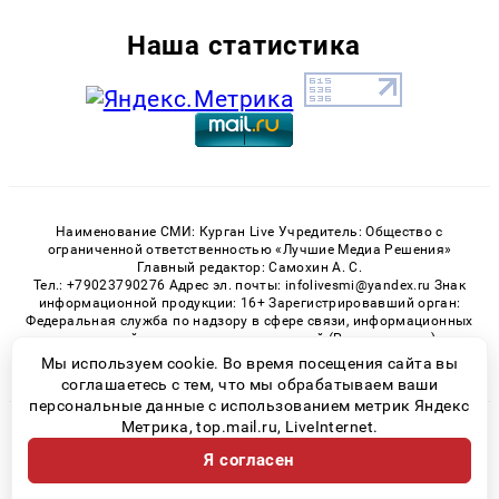
Наша статистика
Наименование СМИ: Курган Live Учредитель: Общество с
ограниченной ответственностью «Лучшие Медиа Решения»
Главный редактор: Самохин А. С.
Тел.: +79023790276 Адрес эл. почты: infolivesmi@yandex.ru Знак
информационной продукции: 16+ Зарегистрировавший орган:
Федеральная служба по надзору в сфере связи, информационных
технологий и массовых коммуникаций (Роскомнадзор)
Регистрационный номер СМИ ЭЛ № ФС 77 - 82535 от 21.01.2022
Мы используем cookie. Во время посещения сайта вы
соглашаетесь с тем, что мы обрабатываем ваши
персональные данные с использованием метрик Яндекс
Метрика, top.mail.ru, LiveInternet.
© 2026 «Kurgan-Live» | Все права защищены
Я согласен
Возрастная категория сайта 16+
Политика конфиденциальности