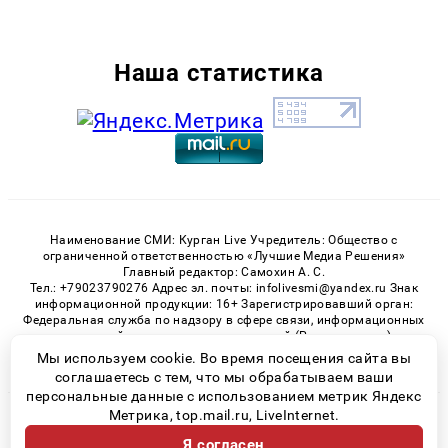
Наша статистика
Наименование СМИ: Курган Live Учредитель: Общество с
ограниченной ответственностью «Лучшие Медиа Решения»
Главный редактор: Самохин А. С.
Тел.: +79023790276 Адрес эл. почты: infolivesmi@yandex.ru Знак
информационной продукции: 16+ Зарегистрировавший орган:
Федеральная служба по надзору в сфере связи, информационных
технологий и массовых коммуникаций (Роскомнадзор)
Регистрационный номер СМИ ЭЛ № ФС 77 - 82535 от 21.01.2022
Мы используем cookie. Во время посещения сайта вы
соглашаетесь с тем, что мы обрабатываем ваши
персональные данные с использованием метрик Яндекс
Метрика, top.mail.ru, LiveInternet.
© 2026 «Kurgan-Live» | Все права защищены
Я согласен
Возрастная категория сайта 16+