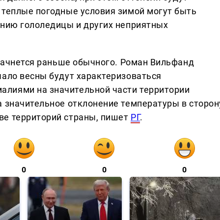
 теплые погодные условия зимой могут быть
анию гололедицы и других неприятных
 начнется раньше обычного. Роман Вильфанд
чало весны будут характеризоваться
лиями на значительной части территории
а значительное отклонение температуры в сторон
ве территорий страны, пишет
РГ
.
0
0
0