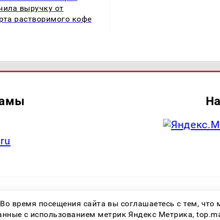
чила выручку от
рта растворимого кофе
ламы
На
.ru
итель: Общество с ограниченной ответственностью «Лучшие Медиа Реше
 Во время посещения сайта вы соглашаетесь с тем, чт
.ru Знак информационной продукции: 16+ Зарегистрировавший орган: Феде
х коммуникаций (Роскомнадзор) Регистрационный номер СМИ ЭЛ № ФС 77 
ные с использованием метрик Яндекс Метрика, top.mail.