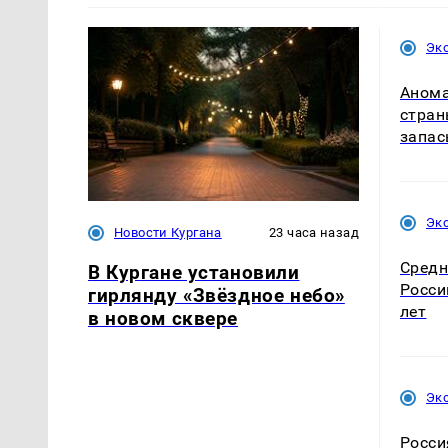
Эк
Анома
стран
запас
Эк
Новости Кургана
23 часа назад
Средн
В Кургане установили
Росси
гирлянду «Звёздное небо»
лет
в новом сквере
Эк
Росси