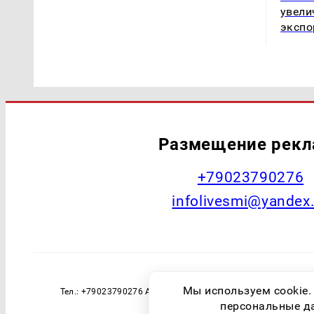
увели
экспо
Размещение рек
+79023790276
infolivesmi@yandex
Наименование СМИ: Курган Live Учред
Мы используем cookie.
Тел.: +79023790276 Адрес эл. почты: infolivesmi@yandex
технологий и массовы
персональные дан