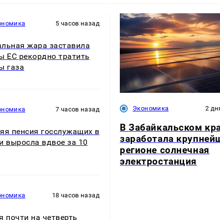
ономика
5 часов назад
льная жара заставила
ы ЕС рекордно тратить
ы газа
Экономика
2 дн
ономика
7 часов назад
В Забайкальском кр
яя пенсия госслужащих в
заработала крупней
и выросла вдвое за 10
регионе солнечная
электростанция
ономика
18 часов назад
я почти на четверть