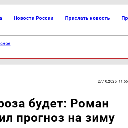
а
Новости России
Прислать новость
Пр
есное
27.10.2025, 11:55
роза будет: Роман
л прогноз на зиму