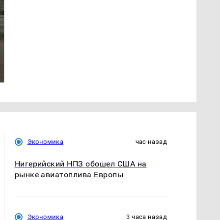
На Урале из казны
Как выглядит место
были украдены 18
крушение вертолета на
миллионов рублей
Кавказе: смотреть
Экономика
час назад
Нигерийский НПЗ обошел США на
рынке авиатоплива Европы
Экономика
3 часа назад