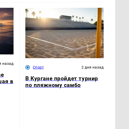
я назад
Спорт
2 дня назад
ае
В Кургане пройдет турнир
шая в
по пляжному самбо