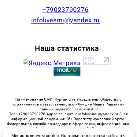
+79023790276
infolivesmi@yandex.ru
Наша статистика
Наименование СМИ: Курган Live Учредитель: Общество с
ограниченной ответственностью «Лучшие Медиа Решения»
Главный редактор: Самохин А. С.
Тел.: +79023790276 Адрес эл. почты: infolivesmi@yandex.ru Знак
информационной продукции: 16+ Зарегистрировавший орган:
Федеральная служба по надзору в сфере связи, информационных
технологий и массовых коммуникаций (Роскомнадзор)
Регистрационный номер СМИ ЭЛ № ФС 77 - 82535 от 21.01.2022
Мы используем cookie. Во время посещения сайта вы