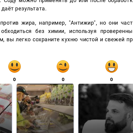
. Соду можно применять до или после обработк
 даёт результата.
ротив жира, например, "Антижир", но они част
 обходиться без химии, используя проверенны
, вы легко сохраните кухню чистой и свежей пр
0
0
0