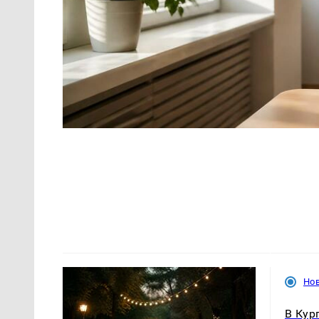
Нов
В Кур