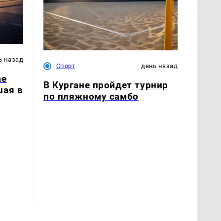
ь назад
Спорт
день назад
ае
В Кургане пройдет турнир
шая в
по пляжному самбо