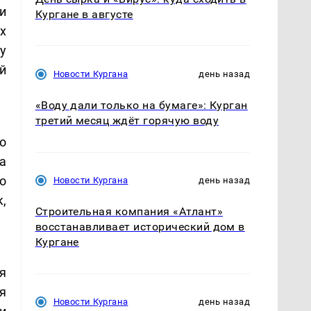
и
Кургане в августе
х
у
й
Новости Кургана
день назад
«Воду дали только на бумаге»: Курган
третий месяц ждёт горячую воду
о
а
о
Новости Кургана
день назад
,
Строительная компания «Атлант»
восстанавливает исторический дом в
Кургане
я
я
Новости Кургана
день назад