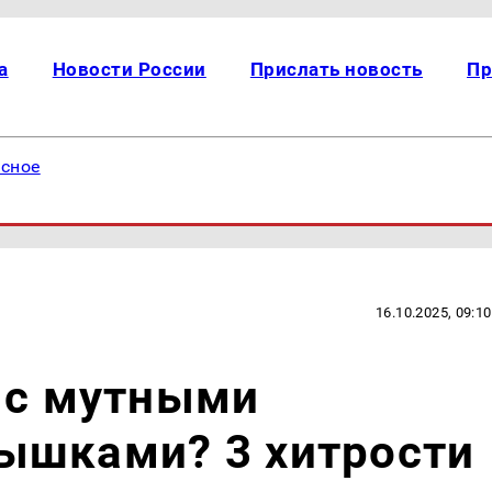
а
Новости России
Прислать новость
Пр
есное
16.10.2025, 09:10
 с мутными
ышками? 3 хитрости