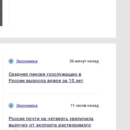
Таких событий не
Все новости по
было с 1945: чего
падению вертолета на
ждать всем нам?
Кавказе: читать здесь
Экономика
26 минут назад
Средняя пенсия госслужащих в
России выросла вдвое за 10 лет
Экономика
11 часов назад
Россия почти на четверть увеличила
выручку от экспорта растворимого