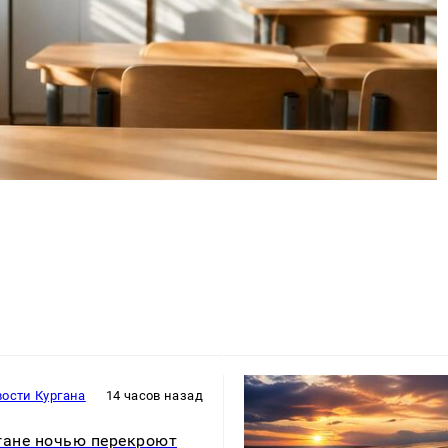
ости Кургана
14 часов назад
гане ночью перекроют