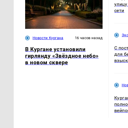
улицу
сети
Эк
Новости Кургана
16 часов назад
С пос
В Кургане установили
для б
гирлянду «Звёздное небо»
взыск
в новом сквере
Нов
Курга
полно
вейпо