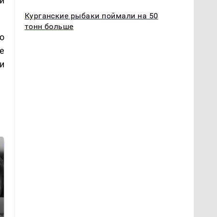
и
Курганские рыбаки поймали на 50
тонн больше
о
е
и