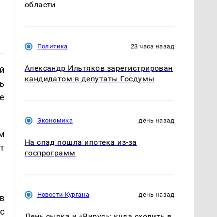
области
Политика
23 часа назад
Александр Ильтяков зарегистрирован
й
кандидатом в депутаты Госдумы
ь
е
Экономика
день назад
м
На спад пошла ипотека из-за
т
госпрограмм
Новости Кургана
день назад
в
с
День сырка и «Вирус»: куда сходить в