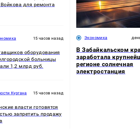
 Войкова для ремонта
Экономика
ден
ономика
15 часов назад
В Забайкальском кр
тавщиков оборудования
заработала крупней
елгородской больницы
регионе солнечная
али 1,2 млрд руб.
электростанция
ости Кургана
15 часов назад
нские власти готовятся
стью запретить продажу
в