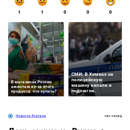
1
1
0
0
0
СМИ: В Химках на
полицейскую
В магазинах России
машину напали и
ажиотаж из-за этого
подожгли.
продукта: что купить?
Новости Кургана
час назад