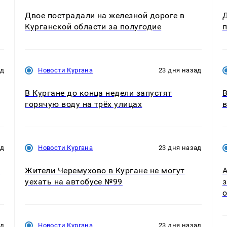
Двое пострадали на железной дороге в
Д
Курганской области за полугодие
п
ад
Новости Кургана
23 дня назад
В Кургане до конца недели запустят
В
горячую воду на трёх улицах
в
ад
Новости Кургана
23 дня назад
в
Жители Черемухово в Кургане не могут
А
уехать на автобусе №99
з
о
ад
Новости Кургана
23 дня назад