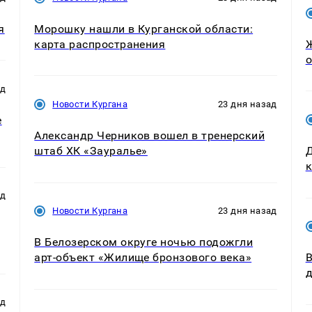
я
Морошку нашли в Курганской области:
карта распространения
Ж
о
ад
Новости Кургана
23 дня назад
е
Александр Черников вошел в тренерский
штаб ХК «Зауралье»
Д
к
ад
Новости Кургана
23 дня назад
В Белозерском округе ночью подожгли
арт-объект «Жилище бронзового века»
В
ад