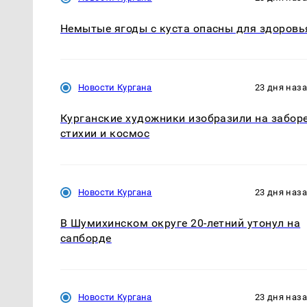
Немытые ягоды с куста опасны для здоровь
Новости Кургана
23 дня наз
Курганские художники изобразили на забор
стихии и космос
Новости Кургана
23 дня наз
В Шумихинском округе 20-летний утонул на
сапборде
Новости Кургана
23 дня наз