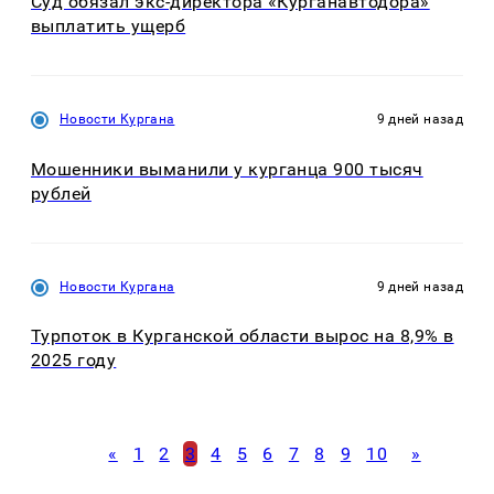
Суд обязал экс-директора «Курганавтодора»
выплатить ущерб
Новости Кургана
9 дней назад
Мошенники выманили у курганца 900 тысяч
рублей
Новости Кургана
9 дней назад
Турпоток в Курганской области вырос на 8,9% в
2025 году
«
1
2
3
4
5
6
7
8
9
10
»