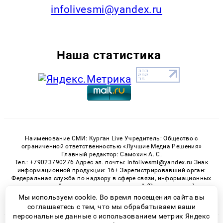
infolivesmi@yandex.ru
Наша статистика
Наименование СМИ: Курган Live Учредитель: Общество с
ограниченной ответственностью «Лучшие Медиа Решения»
Главный редактор: Самохин А. С.
Тел.: +79023790276 Адрес эл. почты: infolivesmi@yandex.ru Знак
информационной продукции: 16+ Зарегистрировавший орган:
Федеральная служба по надзору в сфере связи, информационных
технологий и массовых коммуникаций (Роскомнадзор)
Регистрационный номер СМИ ЭЛ № ФС 77 - 82535 от 21.01.2022
Мы используем cookie. Во время посещения сайта вы
соглашаетесь с тем, что мы обрабатываем ваши
персональные данные с использованием метрик Яндекс