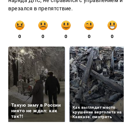
наряда ДПС, не справился с управлением и
врезался в препятствие.
0
0
0
0
0
Такую зиму в России
Как выглядит место
никто не ждал: как
крушение вертолета на
так?!
Кавказе: смотреть