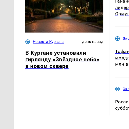
Гайан
лидер
Орму
Эк
Новости Кургана
день назад
Тофан
В Кургане установили
молда
гирлянду «Звёздное небо»
млн в
в новом сквере
Эк
Росси
суббо