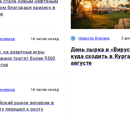
а стала новым нефтяным
ом благодаря кризису в
зе
Новости Кургана
2 дн
ономика
14 часов назад
День сырка и «Вирус
: на азартные игры
куда сходить в Курга
ване тратят более $500
августе
 год
ономика
14 часов назад
йский рынок вечером в
ту перешел к росту