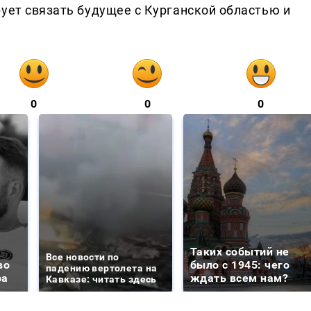
ует связать будущее с Курганской областью и
0
0
0
Таких событий не
Все новости по
во
было с 1945: чего
падению вертолета на
ра
ждать всем нам?
Кавказе: читать здесь