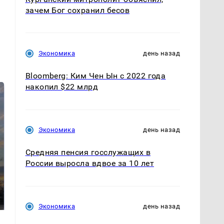
зачем Бог сохранил бесов
Экономика
день назад
Bloomberg: Ким Чен Ын с 2022 года
накопил $22 млрд
Экономика
день назад
Средняя пенсия госслужащих в
России выросла вдвое за 10 лет
СМИ: В Химках на
полицейскую
В магазинах России
машину напали и
ажиотаж из-за этого
подожгли.
продукта: что купить?
Экономика
день назад