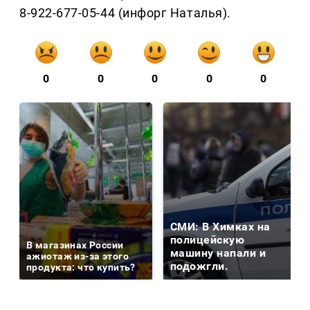
8-922-677-05-44 (инфорг Наталья).
0
0
0
0
0
СМИ: В Химках на
полицейскую
В магазинах России
машину напали и
ажиотаж из-за этого
подожгли.
продукта: что купить?