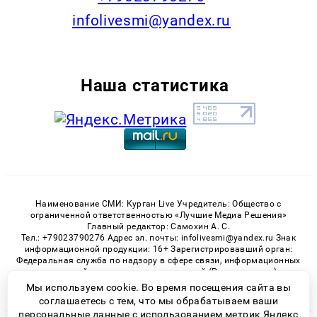
infolivesmi@yandex.ru
Наша статистика
Наименование СМИ: Курган Live Учредитель: Общество с
ограниченной ответственностью «Лучшие Медиа Решения»
Главный редактор: Самохин А. С.
Тел.: +79023790276 Адрес эл. почты: infolivesmi@yandex.ru Знак
информационной продукции: 16+ Зарегистрировавший орган:
Федеральная служба по надзору в сфере связи, информационных
технологий и массовых коммуникаций (Роскомнадзор)
Регистрационный номер СМИ ЭЛ № ФС 77 - 82535 от 21.01.2022
Мы используем cookie. Во время посещения сайта вы
соглашаетесь с тем, что мы обрабатываем ваши
персональные данные с использованием метрик Яндекс