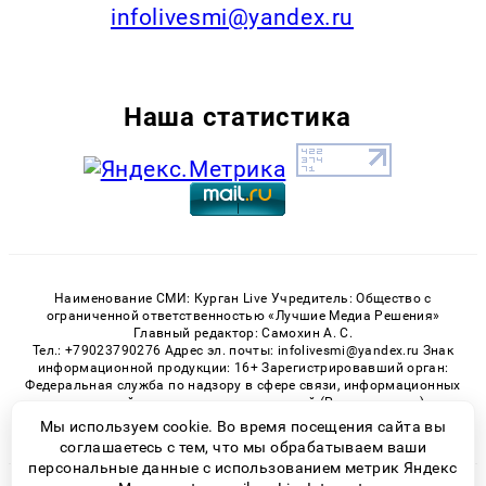
infolivesmi@yandex.ru
Наша статистика
Наименование СМИ: Курган Live Учредитель: Общество с
ограниченной ответственностью «Лучшие Медиа Решения»
Главный редактор: Самохин А. С.
Тел.: +79023790276 Адрес эл. почты: infolivesmi@yandex.ru Знак
информационной продукции: 16+ Зарегистрировавший орган:
Федеральная служба по надзору в сфере связи, информационных
технологий и массовых коммуникаций (Роскомнадзор)
Регистрационный номер СМИ ЭЛ № ФС 77 - 82535 от 21.01.2022
Мы используем cookie. Во время посещения сайта вы
соглашаетесь с тем, что мы обрабатываем ваши
персональные данные с использованием метрик Яндекс