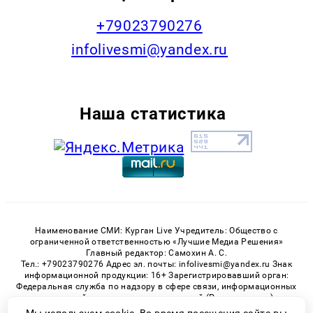
+79023790276
infolivesmi@yandex.ru
Наша статистика
Наименование СМИ: Курган Live Учредитель: Общество с
ограниченной ответственностью «Лучшие Медиа Решения»
Главный редактор: Самохин А. С.
Тел.: +79023790276 Адрес эл. почты: infolivesmi@yandex.ru Знак
информационной продукции: 16+ Зарегистрировавший орган:
Федеральная служба по надзору в сфере связи, информационных
технологий и массовых коммуникаций (Роскомнадзор)
Регистрационный номер СМИ ЭЛ № ФС 77 - 82535 от 21.01.2022