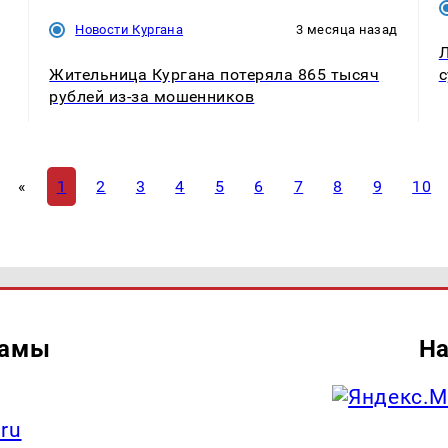
Новости Кургана
3 месяца назад
Л
Жительница Кургана потеряла 865 тысяч
с
рублей из‑за мошенников
«
1
2
3
4
5
6
7
8
9
10
ламы
На
.ru