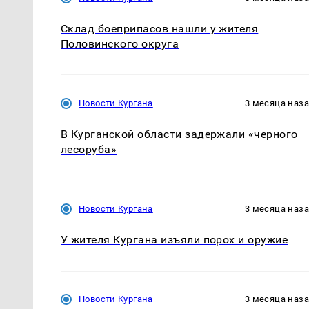
Склад боеприпасов нашли у жителя
Половинского округа
Новости Кургана
3 месяца наз
В Курганской области задержали «черного
лесоруба»
Новости Кургана
3 месяца наз
У жителя Кургана изъяли порох и оружие
Новости Кургана
3 месяца наз