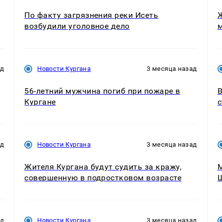
По факту загрязнения реки Исеть
Ж
в
возбудили уголовное дело
ад
Новости Кургана
3 месяца назад
56-летний мужчина погиб при пожаре в
В
Кургане
с
ад
Новости Кургана
3 месяца назад
Жителя Кургана будут судить за кражу,
М
совершенную в подростковом возрасте
ад
Новости Кургана
3 месяца назад