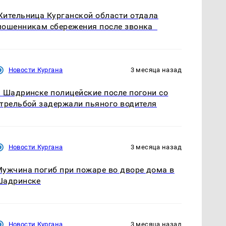
ительница Курганской области отдала
мошенникам сбережения после звонка
Новости Кургана
3 месяца назад
 Шадринске полицейские после погони со
трельбой задержали пьяного водителя
Новости Кургана
3 месяца назад
ужчина погиб при пожаре во дворе дома в
Шадринске
Новости Кургана
3 месяца назад