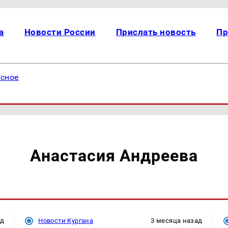
а
Новости России
Прислать новость
Пр
есное
Анастасия Андреева
ад
Новости Кургана
3 месяца назад