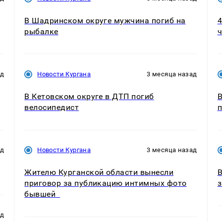
В Шадринском округе мужчина погиб на
4
рыбалке
ч
ад
Новости Кургана
3 месяца назад
В Кетовском округе в ДТП погиб
В
велосипедист
п
ад
Новости Кургана
3 месяца назад
Жителю Курганской области вынесли
В
приговор за публикацию интимных фото
з
бывшей
ад