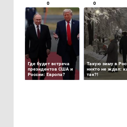
0
0
Где будет встреча
Такую зиму в Рос
президентов США и
никто не ждал: к
России: Европа?
так?!