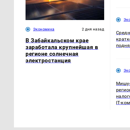
Эк
Экономика
2 дня назад
Средн
крат
В Забайкальском крае
подня
заработала крупнейшая в
регионе солнечная
электростанция
Эк
Мишу
регио
налог
IT-ко