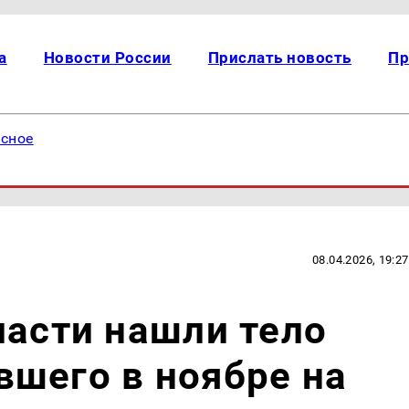
а
Новости России
Прислать новость
Пр
есное
08.04.2026, 19:27
ласти нашли тело
шего в ноябре на