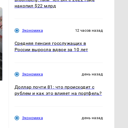
накопил $22 млрд
Экономика
12 часов назад
Средняя пенсия госслужащих в
России выросла вдвое за 10 лет
СМИ: В Химках на
полицейскую
В магазинах России
машину напали и
ажиотаж из-за этого
Экономика
день назад
подожгли.
продукта: что купить?
Доллар почти 81: что происходит с
рублем и как это влияет на портфель?
Экономика
день назад