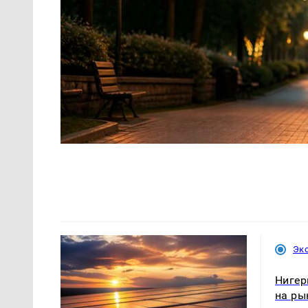
Эк
Нигер
на ры