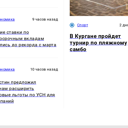
ономика
9 часов назад
Спорт
2 дн
ие ставки по
В Кургане пройдет
косрочным вкладам
турнир по пляжному
лись до рекорда с марта
самбо
ономика
10 часов назад
стин предложил
нам расширить
овые льготы по УСН для
мпаний