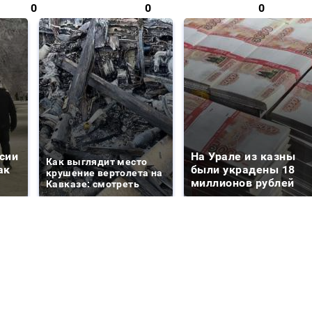
0
0
0
сии
На Урале из казны
Как выглядит место
ак
были украдены 18
крушение вертолета на
миллионов рублей
Кавказе: смотреть