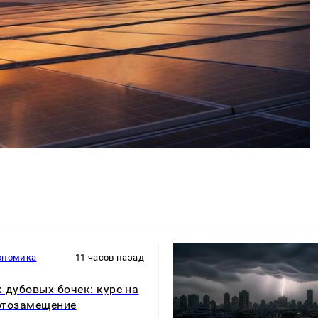
ономика
11 часов назад
 дубовых бочек: курс на
ртозамещение