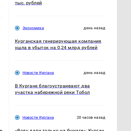
тыс. рублей
Экономика
день назад
Курганская генерирующая компания
ушла в убыток на 0,24 млрд рублей
Новости Кургана
день назад
В Кургане благоустраивают два
участка набережной реки Тобол
Новости Кургана
20 часов назад
«Воду дали только на бумаге»: Курган