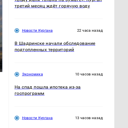
третий месяц ждёт горячую воду
Новости Кургана
22 часа назад
В Шадринске начали обследование
подтопленных территорий
СМИ: В Химках на
полицейскую
В магазинах России
машину напали и
ажиотаж из-за этого
подожгли.
продукта: что купить?
Экономика
10 часов назад
На спад пошла ипотека из-за
госпрограмм
Новости Кургана
13 часов назад