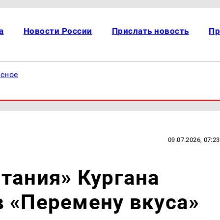
а
Новости России
Прислать новость
Пр
есное
09.07.2026, 07:23
тания» Кургана
 «Перемену вкуса»