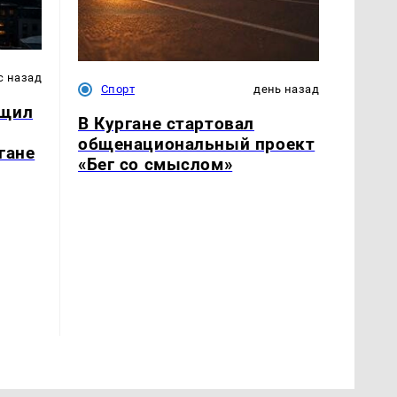
с назад
Спорт
день назад
бщил
В Кургане стартовал
общенациональный проект
гане
«Бег со смыслом»