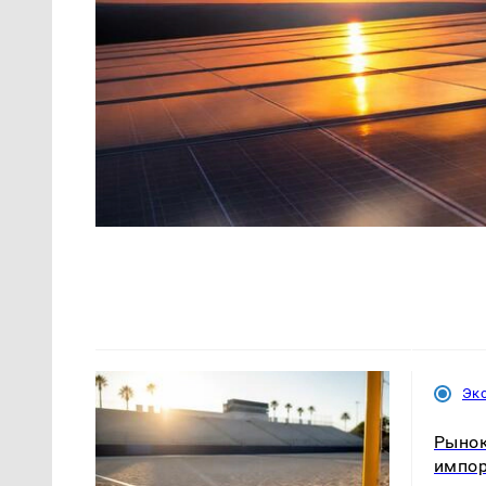
Эк
Рынок
импо