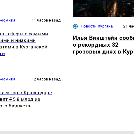
ономика
11 часов назад
Новости Кургана
21 ча
ны сферы с самыми
Илья Винштейн соо
ими и низкими
о рекордных 32
атами в Курганской
грозовых днях в Кур
ти
ономика
12 часов назад
ллектор в Краснодаре
вят ₽5,8 млрд из
ого бюджета