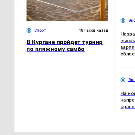
Эк
Спорт
18 часов назад
Назва
высок
В Кургане пройдет турнир
зарпл
по пляжному самбо
облас
Эк
На ко
напра
краев