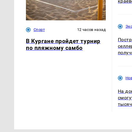
краев
Эк
Спорт
12 часов назад
Постр
В Кургане пройдет турнир
селле
по пляжному самбо
получ
Нов
На до
смогу
тысяч