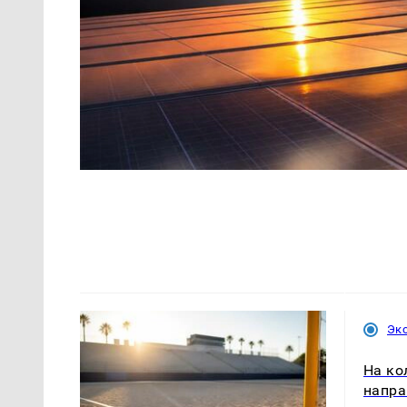
Эк
На ко
напра