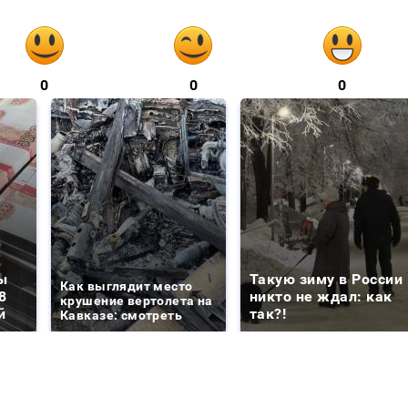
0
0
0
ы
Такую зиму в России
Как выглядит место
8
никто не ждал: как
крушение вертолета на
й
так?!
Кавказе: смотреть