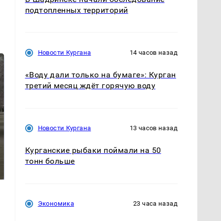
подтопленных территорий
Новости Кургана
14 часов назад
«Воду дали только на бумаге»: Курган
третий месяц ждёт горячую воду
Новости Кургана
13 часов назад
Курганские рыбаки поймали на 50
Не ешьте эту
В ОАЭ произошло
готовую еду из
жестокое убийство
тонн больше
магазина: список
криптомиллионера
Экономика
23 часа назад