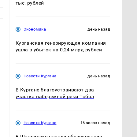
тыс. рублей
Экономика
день назад
Курганская генерирующая компания
ушла в убыток на 0,24 млрд рублей
Новости Кургана
день назад
В Кургане благоустраивают два
участка набережной реки Тобол
Новости Кургана
16 часов назад
В Шадринске начали обследование