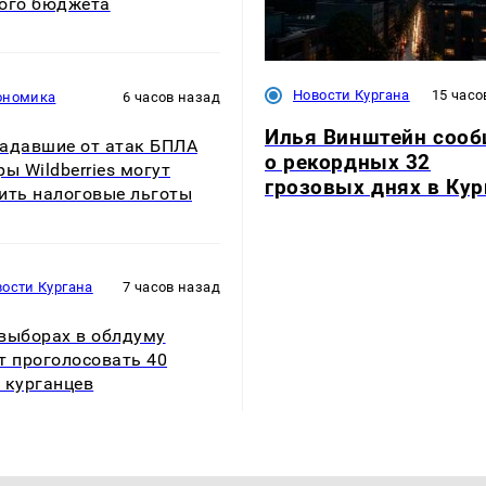
ого бюджета
Новости Кургана
15 часо
ономика
6 часов назад
Илья Винштейн соо
адавшие от атак БПЛА
о рекордных 32
ры Wildberries могут
грозовых днях в Кур
ить налоговые льготы
ости Кургана
7 часов назад
выборах в облдуму
т проголосовать 40
 курганцев