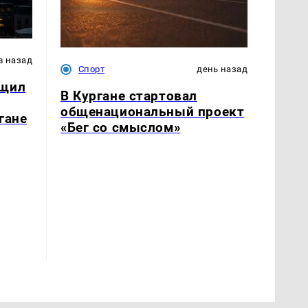
в назад
Спорт
день назад
бщил
В Кургане стартовал
общенациональный проект
гане
«Бег со смыслом»