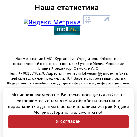
Наша статистика
Наименование СМИ: Курган Live Учредитель: Общество с
ограниченной ответственностью «Лучшие Медиа Решения»
Главный редактор: Самохин А. С.
Тел.: +79023790276 Адрес эл. почты: infolivesmi@yandex.ru Знак
информационной продукции: 16+ Зарегистрировавший орган:
Федеральная служба по надзору в сфере связи, информационных
технологий и массовых коммуникаций (Роскомнадзор)
Регистрационный номер СМИ ЭЛ № ФС 77 - 82535 от 21.01.2022
Мы используем cookie. Во время посещения сайта вы
соглашаетесь с тем, что мы обрабатываем ваши
персональные данные с использованием метрик Яндекс
Метрика, top.mail.ru, LiveInternet.
© 2026 «Kurgan-Live» | Все права защищены
Я согласен
Возрастная категория сайта 16+
Политика конфиденциальности