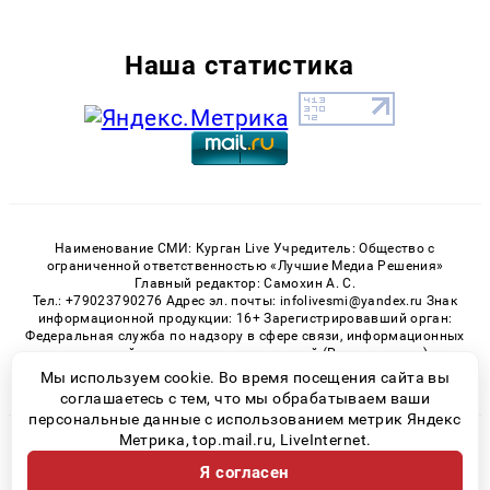
Наша статистика
Наименование СМИ: Курган Live Учредитель: Общество с
ограниченной ответственностью «Лучшие Медиа Решения»
Главный редактор: Самохин А. С.
Тел.: +79023790276 Адрес эл. почты: infolivesmi@yandex.ru Знак
информационной продукции: 16+ Зарегистрировавший орган:
Федеральная служба по надзору в сфере связи, информационных
технологий и массовых коммуникаций (Роскомнадзор)
Регистрационный номер СМИ ЭЛ № ФС 77 - 82535 от 21.01.2022
Мы используем cookie. Во время посещения сайта вы
соглашаетесь с тем, что мы обрабатываем ваши
персональные данные с использованием метрик Яндекс
Метрика, top.mail.ru, LiveInternet.
© 2026 «Kurgan-Live» | Все права защищены
Я согласен
Возрастная категория сайта 16+