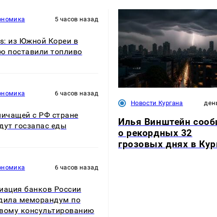
ономика
5 часов назад
rs: из Южной Кореи в
ю поставили топливо
ономика
6 часов назад
Новости Кургана
ден
ничащей с РФ стране
Илья Винштейн соо
дут госзапас еды
о рекордных 32
грозовых днях в Кур
ономика
6 часов назад
иация банков России
дила меморандум по
вому консультированию