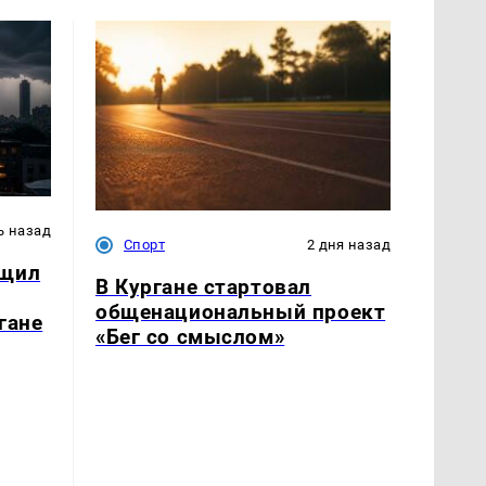
ь назад
Спорт
2 дня назад
бщил
В Кургане стартовал
общенациональный проект
гане
«Бег со смыслом»