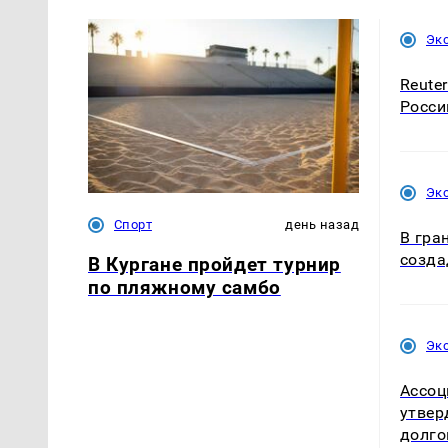
Эк
Reute
Росси
Эк
Спорт
день назад
В гра
созда
В Кургане пройдет турнир
по пляжному самбо
Эк
Ассоц
утвер
долго