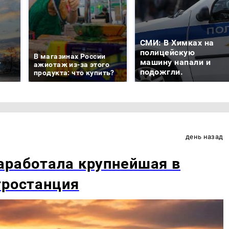
СМИ: В Химках на
е
полицейскую
В магазинах России
о
машину напали и
ажиотаж из-за этого
подожгли.
продукта: что купить?
день назад
аработала крупнейшая в
тростанция