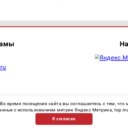
ламы
На
.ru
итель: Общество с ограниченной ответственностью «Лучшие Медиа Реше
 Во время посещения сайта вы соглашаетесь с тем, чт
.ru Знак информационной продукции: 16+ Зарегистрировавший орган: Феде
х коммуникаций (Роскомнадзор) Регистрационный номер СМИ ЭЛ № ФС 77 
ные с использованием метрик Яндекс Метрика, top.mail.
Я согласен