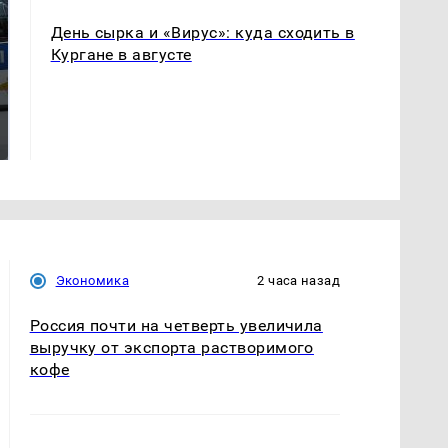
День сырка и «Вирус»: куда сходить в
Кургане в августе
Где будет встреча
Такую зиму в России
президентов США и
никто не ждал: как
России: Европа?
так?!
Экономика
2 часа назад
Россия почти на четверть увеличила
выручку от экспорта растворимого
кофе