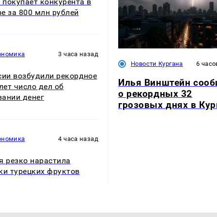
» покупает конкурента в
е за 800 млн рублей
ономика
3 часа назад
Новости Кургана
6 часо
сии возбудили рекордное
Илья Винштейн соо
 лет число дел об
о рекордных 32
ании денег
грозовых днях в Кур
ономика
4 часа назад
я резко нарастила
ки турецких фруктов