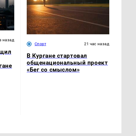
в назад
Спорт
21 час назад
бщил
В Кургане стартовал
общенациональный проект
гане
«Бег со смыслом»