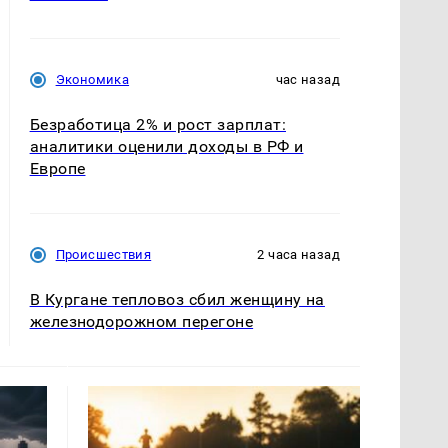
Экономика
час назад
Безработица 2% и рост зарплат:
аналитики оценили доходы в РФ и
Европе
Происшествия
2 часа назад
В Кургане тепловоз сбил женщину на
железнодорожном перегоне