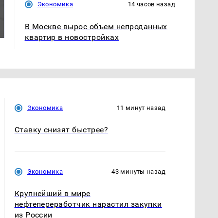
Экономика
14 часов назад
Таких событий не
Все новости по
было с 1945: чего
падению вертолета на
В Москве вырос объем непроданных
ждать всем нам?
Кавказе: читать здесь
квартир в новостройках
Экономика
11 минут назад
Ставку снизят быстрее?
Экономика
43 минуты назад
Крупнейший в мире
нефтепереработчик нарастил закупки
из России