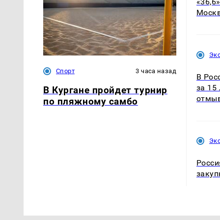
«36,6
Москв
Эк
Спорт
3 часа назад
В Рос
за 15
В Кургане пройдет турнир
отмыв
по пляжному самбо
Эк
Росси
закуп