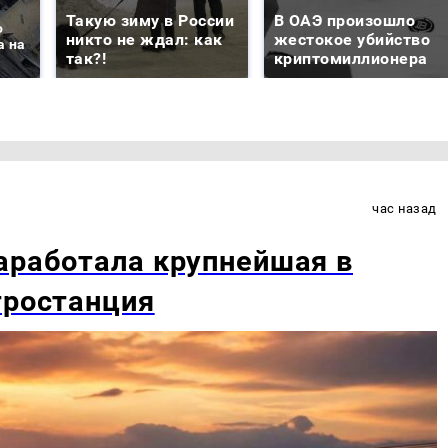
Такую зиму в России
В ОАЭ произошло
о
никто не ждал: как
жестокое убийство
а на
так?!
криптомиллионера
час назад
аработала крупнейшая в
тростанция