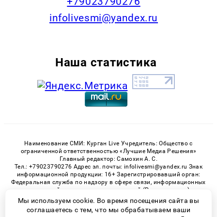
+79023790276
infolivesmi@yandex.ru
Наша статистика
Наименование СМИ: Курган Live Учредитель: Общество с
ограниченной ответственностью «Лучшие Медиа Решения»
Главный редактор: Самохин А. С.
Тел.: +79023790276 Адрес эл. почты: infolivesmi@yandex.ru Знак
информационной продукции: 16+ Зарегистрировавший орган:
Федеральная служба по надзору в сфере связи, информационных
технологий и массовых коммуникаций (Роскомнадзор)
Регистрационный номер СМИ ЭЛ № ФС 77 - 82535 от 21.01.2022
Мы используем cookie. Во время посещения сайта вы
соглашаетесь с тем, что мы обрабатываем ваши