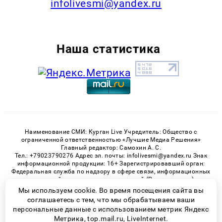
infolivesmi@yandex.ru
Наша статистика
Наименование СМИ: Курган Live Учредитель: Общество с
ограниченной ответственностью «Лучшие Медиа Решения»
Главный редактор: Самохин А. С.
Тел.: +79023790276 Адрес эл. почты: infolivesmi@yandex.ru Знак
информационной продукции: 16+ Зарегистрировавший орган:
Федеральная служба по надзору в сфере связи, информационных
технологий и массовых коммуникаций (Роскомнадзор)
Регистрационный номер СМИ ЭЛ № ФС 77 - 82535 от 21.01.2022
Мы используем cookie. Во время посещения сайта вы
соглашаетесь с тем, что мы обрабатываем ваши
персональные данные с использованием метрик Яндекс
Метрика, top.mail.ru, LiveInternet.
© 2026 «Kurgan-Live» | Все права защищены