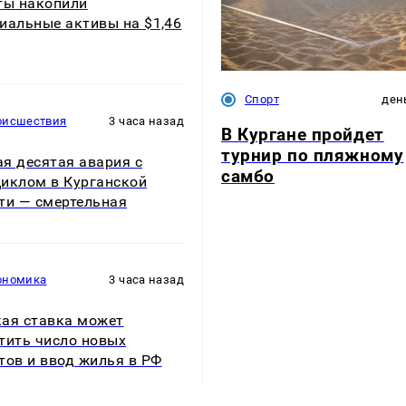
ты накопили
иальные активы на $1,46
Спорт
ден
оисшествия
3 часа назад
В Кургане пройдет
турнир по пляжному
я десятая авария с
самбо
иклом в Курганской
ти — смертельная
ономика
3 часа назад
ая ставка может
тить число новых
тов и ввод жилья в РФ