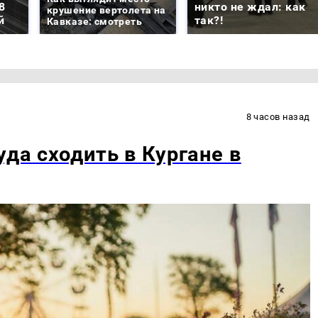
8
никто не ждал: как
крушение вертолета на
й
так?!
Кавказе: смотреть
8 часов назад
уда сходить в Кургане в