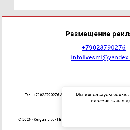
Размещение рек
+79023790276
infolivesmi@yandex
Наименование СМИ: Курган Live Учред
Мы используем cookie.
Тел.: +79023790276 Адрес эл. почты: infolivesmi@yandex
технологий и массовы
персональные дан
© 2026 «Kurgan-Live» | Все права защищены