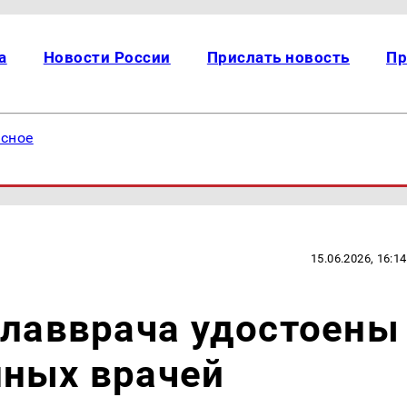
а
Новости России
Прислать новость
Пр
есное
15.06.2026, 16:14
главврача удостоены
нных врачей