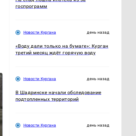
госпрограмм
Новости Кургана
день назад
«Воду дали только на бумаге»: Курган
третий месяц ждёт горячую воду
Новости Кургана
день назад
В Шадринске начали обследование
подтопленных территорий
Новости Кургана
день назад
Не ешьте эту
В ОАЭ произошло