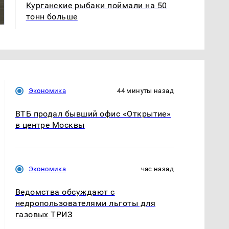
готовую еду из
жестокое убийство
Курганские рыбаки поймали на 50
магазина: список
криптомиллионера
тонн больше
Экономика
44 минуты назад
ВТБ продал бывший офис «Открытие»
в центре Москвы
Экономика
час назад
Ведомства обсуждают с
недропользователями льготы для
газовых ТРИЗ