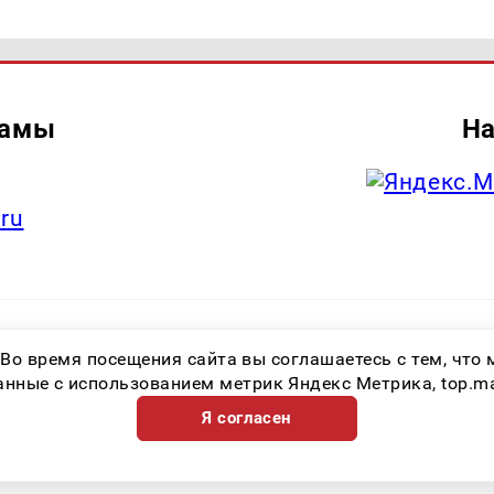
ламы
На
.ru
итель: Общество с ограниченной ответственностью «Лучшие Медиа Реше
 Во время посещения сайта вы соглашаетесь с тем, чт
.ru Знак информационной продукции: 16+ Зарегистрировавший орган: Феде
х коммуникаций (Роскомнадзор) Регистрационный номер СМИ ЭЛ № ФС 77 
ные с использованием метрик Яндекс Метрика, top.mail.
Я согласен
Возрастная категория сайта 16+