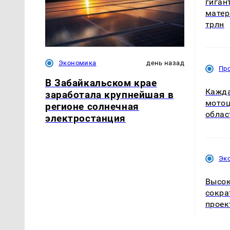
гиган
матер
трлн
Экономика
день назад
Пр
В Забайкальском крае
Кажда
заработала крупнейшая в
мотоц
регионе солнечная
облас
электростанция
Эк
Высок
сокра
проек