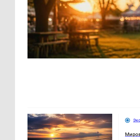
Эк
Миров