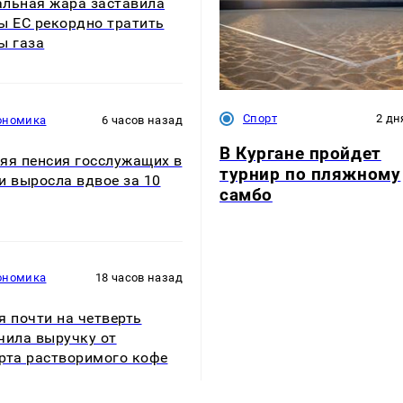
льная жара заставила
ы ЕС рекордно тратить
ы газа
Спорт
2 дн
ономика
6 часов назад
В Кургане пройдет
яя пенсия госслужащих в
турнир по пляжному
и выросла вдвое за 10
самбо
ономика
18 часов назад
я почти на четверть
чила выручку от
рта растворимого кофе