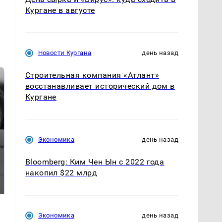
Кургане в августе
Новости Кургана
день назад
Строительная компания «Атлант»
восстанавливает исторический дом в
Кургане
Экономика
день назад
Bloomberg: Ким Чен Ын с 2022 года
Таких событий не
Все новости по
накопил $22 млрд
было с 1945: чего
падению вертолета на
ждать всем нам?
Кавказе: читать здесь
Экономика
день назад