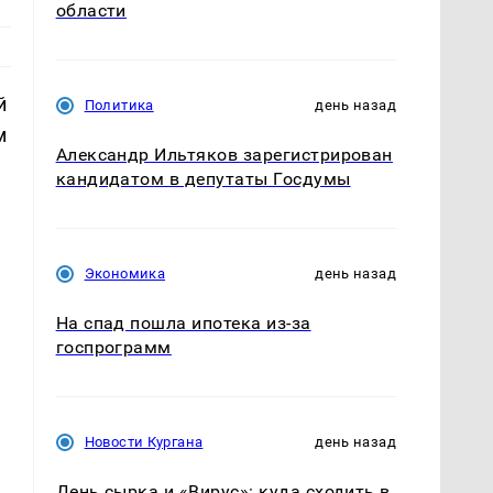
области
й
Политика
день назад
м
Александр Ильтяков зарегистрирован
кандидатом в депутаты Госдумы
Экономика
день назад
На спад пошла ипотека из-за
госпрограмм
Новости Кургана
день назад
е
День сырка и «Вирус»: куда сходить в