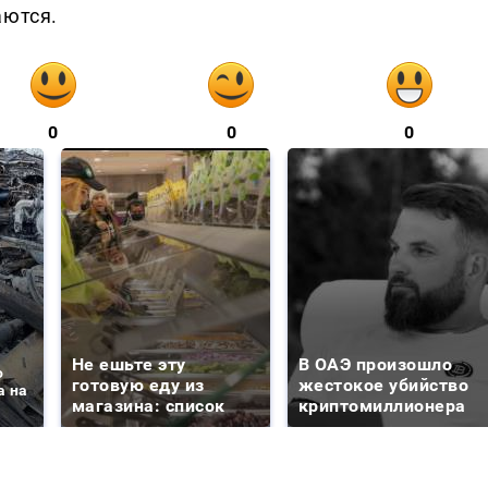
аются.
0
0
0
Не ешьте эту
В ОАЭ произошло
о
готовую еду из
жестокое убийство
а на
магазина: список
криптомиллионера