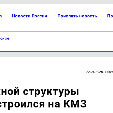
а
Новости России
Прислать новость
Пр
есное
22.06.2026, 14:09
жной структуры
строился на КМЗ