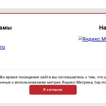
ламы
На
.ru
итель: Общество с ограниченной ответственностью «Лучшие Медиа Реше
 Во время посещения сайта вы соглашаетесь с тем, чт
.ru Знак информационной продукции: 16+ Зарегистрировавший орган: Феде
х коммуникаций (Роскомнадзор) Регистрационный номер СМИ ЭЛ № ФС 77 
ные с использованием метрик Яндекс Метрика, top.mail.
Я согласен
Возрастная категория сайта 16+