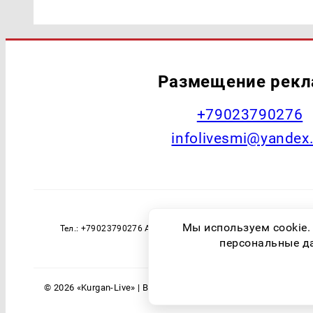
Размещение рек
+79023790276
infolivesmi@yandex
Наименование СМИ: Курган Live Учред
Мы используем cookie.
Тел.: +79023790276 Адрес эл. почты: infolivesmi@yandex
технологий и массовы
персональные дан
© 2026 «Kurgan-Live» | Все права защищены