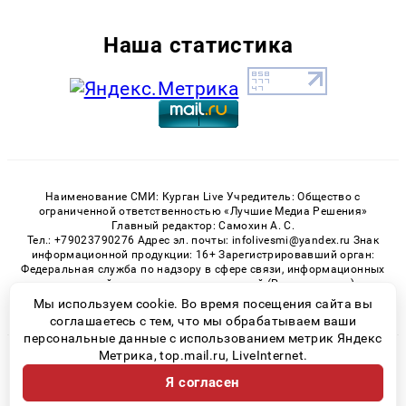
Наша статистика
Наименование СМИ: Курган Live Учредитель: Общество с
ограниченной ответственностью «Лучшие Медиа Решения»
Главный редактор: Самохин А. С.
Тел.: +79023790276 Адрес эл. почты: infolivesmi@yandex.ru Знак
информационной продукции: 16+ Зарегистрировавший орган:
Федеральная служба по надзору в сфере связи, информационных
технологий и массовых коммуникаций (Роскомнадзор)
Регистрационный номер СМИ ЭЛ № ФС 77 - 82535 от 21.01.2022
Мы используем cookie. Во время посещения сайта вы
соглашаетесь с тем, что мы обрабатываем ваши
персональные данные с использованием метрик Яндекс
Метрика, top.mail.ru, LiveInternet.
© 2026 «Kurgan-Live» | Все права защищены
Я согласен
Возрастная категория сайта 16+
Политика конфиденциальности