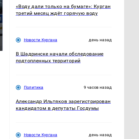
«Воду дали только на бумаге»: Курган
третий месяц ждёт горячую воду
Где будет встреча
Такую зиму в России
президентов США и
никто не ждал: как
Новости Кургана
день назад
России: Европа?
так?!
В Шадринске начали обследование
подтопленных территорий
Политика
9 часов назад
Александр Ильтяков зарегистрирован
кандидатом в депутаты Госдумы
Новости Кургана
день назад