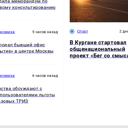
дила меморандум по
вому консультированию
Спорт
2 дн
ономика
5 часов назад
В Кургане стартовал
родал бывший офис
общенациональный
ытие» в центре Москвы
проект «Бег со смы
ономика
6 часов назад
ства обсуждают с
пользователями льготы
азовых ТРИЗ