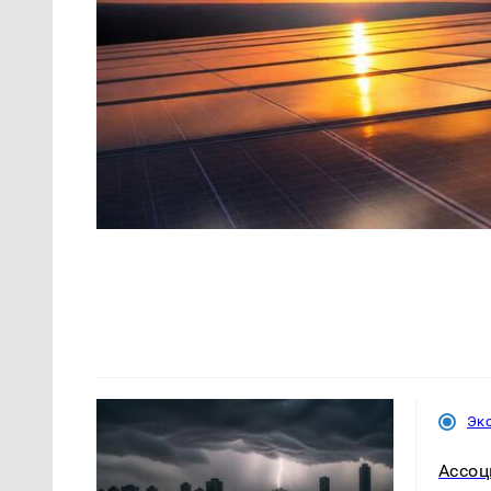
Эк
Ассоц