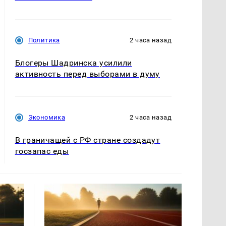
Политика
2 часа назад
Блогеры Шадринска усилили
активность перед выборами в думу
Экономика
2 часа назад
В граничащей с РФ стране создадут
госзапас еды