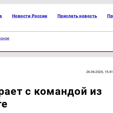
а
Новости России
Прислать новость
Пр
есное
26.06.2026, 15:41
рает с командой из
те