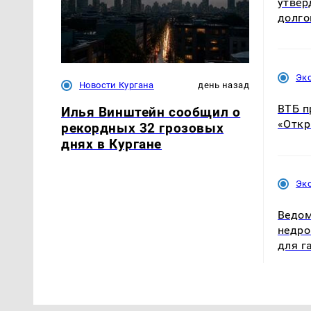
утвер
долго
Эк
Новости Кургана
день назад
ВТБ п
Илья Винштейн сообщил о
«Откр
рекордных 32 грозовых
днях в Кургане
Эк
Ведом
недро
для г