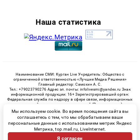
Наша статистика
Наименование СМИ: Курган Live Учредитель: Общество с
ограниченной ответственностью «Лучшие Медиа Решения»
Главный редактор: Самохин А. С.
Тел.: +79023790276 Адрес эл. почты: infolivesmi@yandex.ru Знак
информационной продукции: 16+ Зарегистрировавший орган:
Федеральная служба по надзору в сфере связи, информационных
технологий и массовых коммуникаций (Роскомнадзор)
Регистрационный номер СМИ ЭЛ № ФС 77 - 82535 от 21.01.2022
Мы используем cookie. Во время посещения сайта вы
соглашаетесь с тем, что мы обрабатываем ваши
персональные данные с использованием метрик Яндекс
Метрика, top.mail.ru, LiveInternet.
© 2026 «Kurgan-Live» | Все права защищены
Я согласен
Возрастная категория сайта 16+