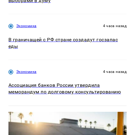
выборами в думу
Экономика
4 часа назад
В граничащей с РФ стране создадут госзапас
еды
Экономика
4 часа назад
Ассоциация банков России утвердила
меморандум по долговому консультированию