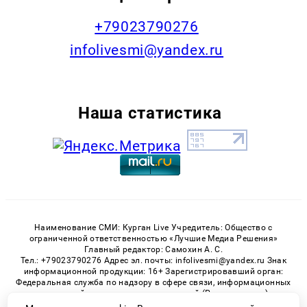
+79023790276
infolivesmi@yandex.ru
Наша статистика
Наименование СМИ: Курган Live Учредитель: Общество с
ограниченной ответственностью «Лучшие Медиа Решения»
Главный редактор: Самохин А. С.
Тел.: +79023790276 Адрес эл. почты: infolivesmi@yandex.ru Знак
информационной продукции: 16+ Зарегистрировавший орган:
Федеральная служба по надзору в сфере связи, информационных
технологий и массовых коммуникаций (Роскомнадзор)
Регистрационный номер СМИ ЭЛ № ФС 77 - 82535 от 21.01.2022