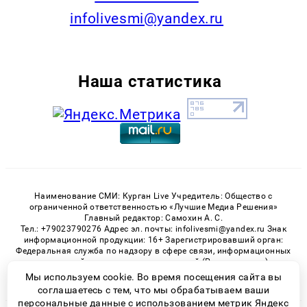
infolivesmi@yandex.ru
Наша статистика
Наименование СМИ: Курган Live Учредитель: Общество с
ограниченной ответственностью «Лучшие Медиа Решения»
Главный редактор: Самохин А. С.
Тел.: +79023790276 Адрес эл. почты: infolivesmi@yandex.ru Знак
информационной продукции: 16+ Зарегистрировавший орган:
Федеральная служба по надзору в сфере связи, информационных
технологий и массовых коммуникаций (Роскомнадзор)
Регистрационный номер СМИ ЭЛ № ФС 77 - 82535 от 21.01.2022
Мы используем cookie. Во время посещения сайта вы
соглашаетесь с тем, что мы обрабатываем ваши
персональные данные с использованием метрик Яндекс