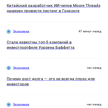
Китайский разработчик ИИ-чипов Moore Threads
намерен провести листинг в Гонконге
Экономика
47 минут назад
Стали известны топ-5 компаний в
инвестпортфеле Уоррена Баффетта
Экономика
час назад
Почему рост долга — это не всегда плохо для
инвесторов
Экономика
час назад