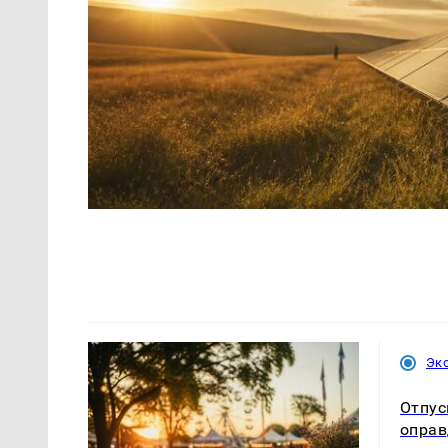
Эк
Отпус
оправ