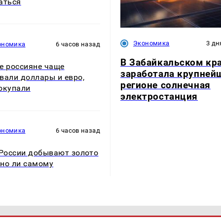
аться
Экономика
3 дн
ономика
6 часов назад
В Забайкальском кр
е россияне чаще
заработала крупней
вали доллары и евро,
регионе солнечная
окупали
электростанция
ономика
6 часов назад
 России добывают золото
но ли самому