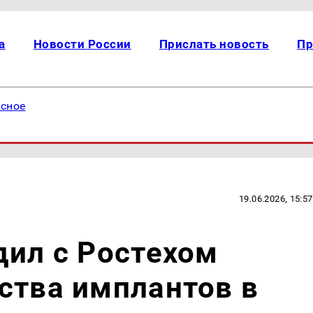
а
Новости России
Прислать новость
Пр
есное
19.06.2026, 15:57
дил с Ростехом
ства имплантов в