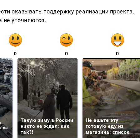
ости оказывать поддержку реализации проекта.
а не уточняются.
0
0
0
Такую зиму в России
Не ешьте эту
о
никто не ждал: как
готовую еду из
а на
так?!
магазина: список