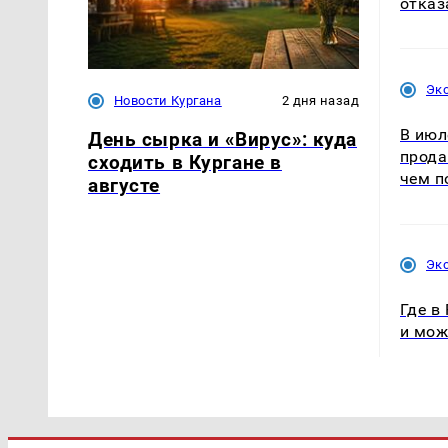
отказ
Эк
Новости Кургана
2 дня назад
В июл
День сырка и «Вирус»: куда
прода
сходить в Кургане в
чем п
августе
Эк
Где в
и мож