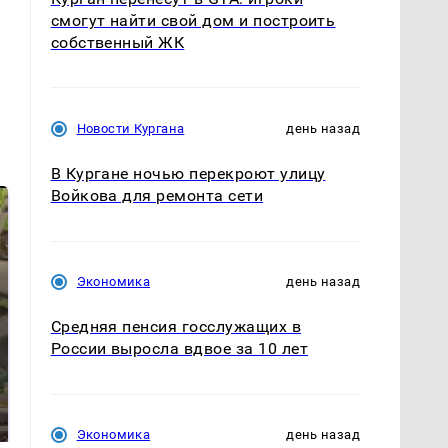
смогут найти свой дом и построить
собственный ЖК
Новости Кургана
день назад
В Кургане ночью перекроют улицу
Войкова для ремонта сети
Экономика
день назад
Средняя пенсия госслужащих в
России выросла вдвое за 10 лет
В ОАЭ произошло
Все новости по
жестокое убийство
падению вертолета на
криптомиллионера
Кавказе: читать здесь
Экономика
день назад