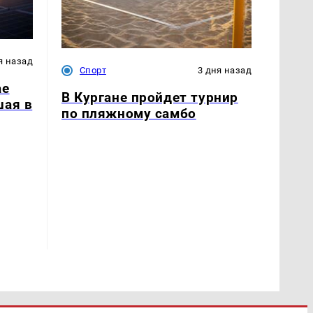
я назад
Спорт
3 дня назад
ае
В Кургане пройдет турнир
шая в
по пляжному самбо