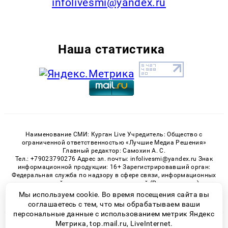
infolivesmi@yandex.ru
Наша статистика
Наименование СМИ: Курган Live Учредитель: Общество с
ограниченной ответственностью «Лучшие Медиа Решения»
Главный редактор: Самохин А. С.
Тел.: +79023790276 Адрес эл. почты: infolivesmi@yandex.ru Знак
информационной продукции: 16+ Зарегистрировавший орган:
Федеральная служба по надзору в сфере связи, информационных
технологий и массовых коммуникаций (Роскомнадзор)
Регистрационный номер СМИ ЭЛ № ФС 77 - 82535 от 21.01.2022
Мы используем cookie. Во время посещения сайта вы
соглашаетесь с тем, что мы обрабатываем ваши
персональные данные с использованием метрик Яндекс
Метрика, top.mail.ru, LiveInternet.
© 2026 «Kurgan-Live» | Все права защищены