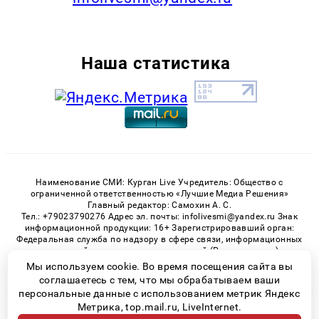
Наша статистика
Наименование СМИ: Курган Live Учредитель: Общество с
ограниченной ответственностью «Лучшие Медиа Решения»
Главный редактор: Самохин А. С.
Тел.: +79023790276 Адрес эл. почты: infolivesmi@yandex.ru Знак
информационной продукции: 16+ Зарегистрировавший орган:
Федеральная служба по надзору в сфере связи, информационных
технологий и массовых коммуникаций (Роскомнадзор)
Регистрационный номер СМИ ЭЛ № ФС 77 - 82535 от 21.01.2022
Мы используем cookie. Во время посещения сайта вы
соглашаетесь с тем, что мы обрабатываем ваши
персональные данные с использованием метрик Яндекс
Метрика, top.mail.ru, LiveInternet.
© 2026 «Kurgan-Live» | Все права защищены