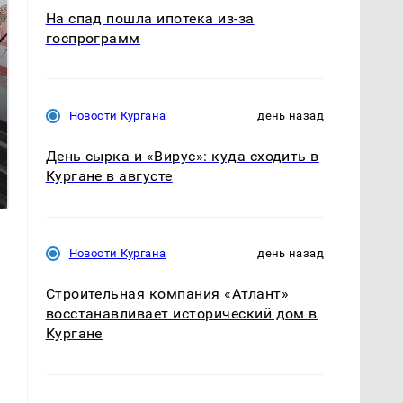
На спад пошла ипотека из-за
госпрограмм
Новости Кургана
день назад
День сырка и «Вирус»: куда сходить в
Не ешьте эту
Как выглядит место
готовую еду из
Кургане в августе
крушение вертолета на
магазина: список
Кавказе: смотреть
Новости Кургана
день назад
Строительная компания «Атлант»
восстанавливает исторический дом в
Кургане