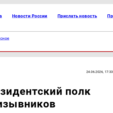
а
Новости России
Прислать новость
Пр
есное
24.06.2026, 17:33
езидентский полк
ризывников