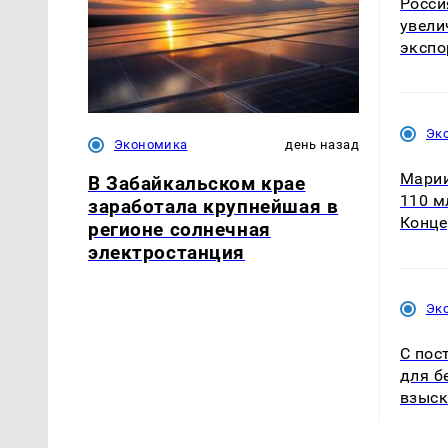
Росси
увели
экспо
Эк
Экономика
день назад
Марии
В Забайкальском крае
110 м
заработала крупнейшая в
Конце
регионе солнечная
электростанция
Эк
С пос
для б
взыск