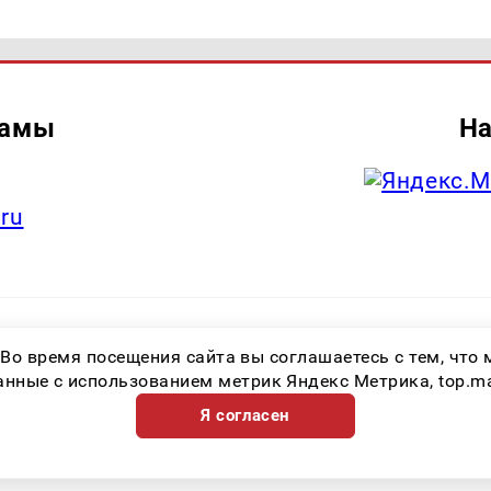
ламы
На
.ru
итель: Общество с ограниченной ответственностью «Лучшие Медиа Реше
 Во время посещения сайта вы соглашаетесь с тем, чт
.ru Знак информационной продукции: 16+ Зарегистрировавший орган: Феде
х коммуникаций (Роскомнадзор) Регистрационный номер СМИ ЭЛ № ФС 77 
ные с использованием метрик Яндекс Метрика, top.mail.
Я согласен
Возрастная категория сайта 16+