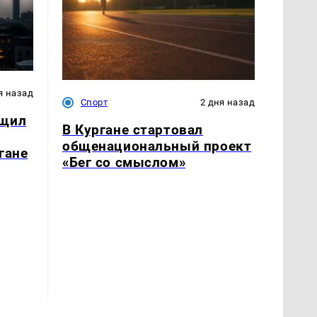
я назад
Спорт
2 дня назад
бщил
В Кургане стартовал
общенациональный проект
гане
«Бег со смыслом»