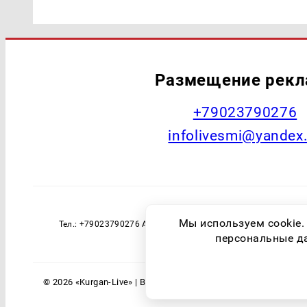
Размещение рек
+79023790276
infolivesmi@yandex
Наименование СМИ: Курган Live Учред
Мы используем cookie.
Тел.: +79023790276 Адрес эл. почты: infolivesmi@yandex
технологий и массовы
персональные дан
© 2026 «Kurgan-Live» | Все права защищены