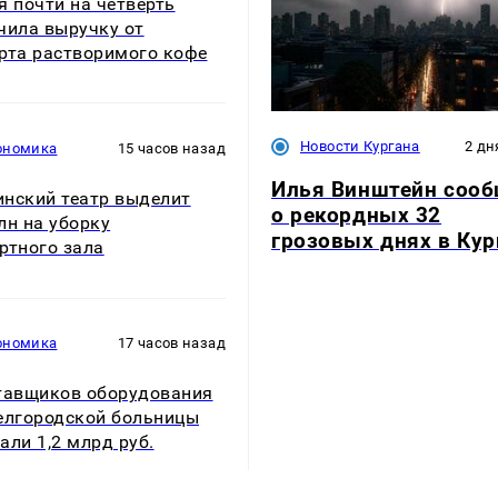
я почти на четверть
чила выручку от
рта растворимого кофе
Новости Кургана
2 дн
ономика
15 часов назад
Илья Винштейн соо
нский театр выделит
о рекордных 32
лн на уборку
грозовых днях в Кур
ртного зала
ономика
17 часов назад
тавщиков оборудования
елгородской больницы
али 1,2 млрд руб.