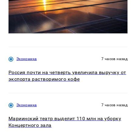
Экономика
7 часов назад
Россия почти на четверть увеличила выручку от
экспорта растворимого кофе
Экономика
7 часов назад
Мариинский театр выделит 110 млн на уборку
Концертного зала