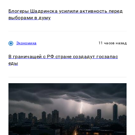
Блогеры Шадринска усилили активность перед
выборами в думу
Экономика
11 часов назад
В граничащей с РФ стране создадут госзапас
еды