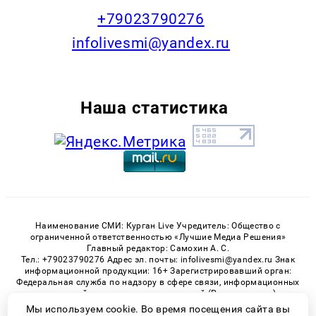
+79023790276
infolivesmi@yandex.ru
Наша статистика
Наименование СМИ: Курган Live Учредитель: Общество с
ограниченной ответственностью «Лучшие Медиа Решения»
Главный редактор: Самохин А. С.
Тел.: +79023790276 Адрес эл. почты: infolivesmi@yandex.ru Знак
информационной продукции: 16+ Зарегистрировавший орган:
Федеральная служба по надзору в сфере связи, информационных
технологий и массовых коммуникаций (Роскомнадзор)
Регистрационный номер СМИ ЭЛ № ФС 77 - 82535 от 21.01.2022
Мы используем cookie. Во время посещения сайта вы