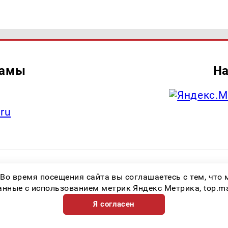
ламы
На
.ru
итель: Общество с ограниченной ответственностью «Лучшие Медиа Реше
 Во время посещения сайта вы соглашаетесь с тем, чт
.ru Знак информационной продукции: 16+ Зарегистрировавший орган: Феде
х коммуникаций (Роскомнадзор) Регистрационный номер СМИ ЭЛ № ФС 77 
ные с использованием метрик Яндекс Метрика, top.mail.
Я согласен
Возрастная категория сайта 16+