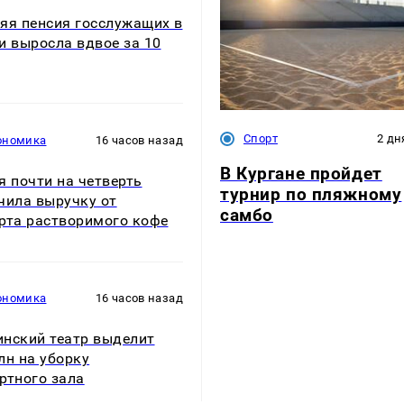
яя пенсия госслужащих в
и выросла вдвое за 10
Спорт
2 дн
ономика
16 часов назад
В Кургане пройдет
я почти на четверть
турнир по пляжному
чила выручку от
самбо
рта растворимого кофе
ономика
16 часов назад
нский театр выделит
лн на уборку
ртного зала