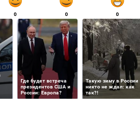
0
0
0
а
Где будет встреча
Такую зиму в России
президентов США и
никто не ждал: как
России: Европа?
так?!