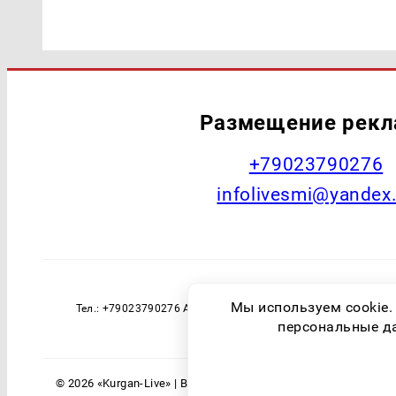
Размещение рек
+79023790276
infolivesmi@yandex
Наименование СМИ: Курган Live Учред
Мы используем cookie.
Тел.: +79023790276 Адрес эл. почты: infolivesmi@yandex
технологий и массовы
персональные дан
© 2026 «Kurgan-Live» | Все права защищены