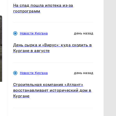
На спад пошла ипотека из-за
госпрограмм
Новости Кургана
день назад
День сырка и «Вирус»: куда сходить в
Кургане в августе
На Урале из казны
Как выглядит место
были украдены 18
крушение вертолета на
Новости Кургана
день назад
миллионов рублей
Кавказе: смотреть
Строительная компания «Атлант»
восстанавливает исторический дом в
Кургане