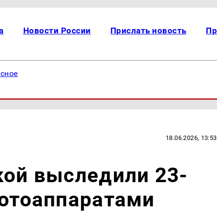
а
Новости России
Прислать новость
Пр
есное
18.06.2026, 13:53
кой выследили 23-
фотоаппаратами