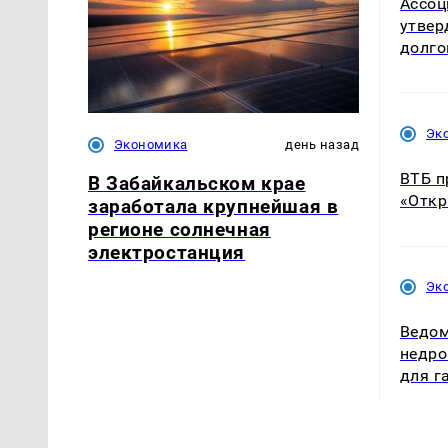
Ассоц
утвер
долго
Эк
Экономика
день назад
ВТБ п
В Забайкальском крае
«Откр
заработала крупнейшая в
регионе солнечная
электростанция
Эк
Ведом
недро
для г