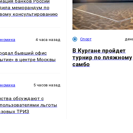
иация банков России
дила меморандум по
вому консультированию
Спорт
ден
ономика
4 часа назад
В Кургане пройдет
родал бывший офис
турнир по пляжному
ытие» в центре Москвы
самбо
ономика
5 часов назад
ства обсуждают с
пользователями льготы
азовых ТРИЗ