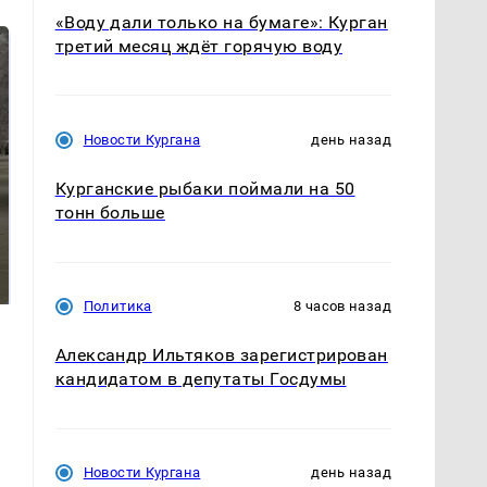
«Воду дали только на бумаге»: Курган
третий месяц ждёт горячую воду
Новости Кургана
день назад
Курганские рыбаки поймали на 50
тонн больше
Не ешьте эту
Как выглядит место
готовую еду из
крушение вертолета на
магазина: список
Кавказе: смотреть
Политика
8 часов назад
Александр Ильтяков зарегистрирован
кандидатом в депутаты Госдумы
Новости Кургана
день назад