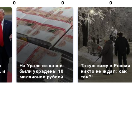
0
0
0
а
На Урале из казны
Такую зиму в России
 и
были украдены 18
никто не ждал: как
миллионов рублей
так?!