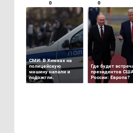
0
0
СМИ: В Химках на
полицейскую
Где будет встреч
машину напали и
президентов США
подожгли.
России: Европа?