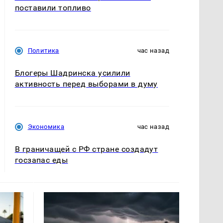
поставили топливо
Политика
час назад
Блогеры Шадринска усилили
активность перед выборами в думу
Экономика
час назад
В граничащей с РФ стране создадут
госзапас еды