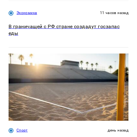
Экономика
11 часов назад
В граничащей с РФ стране создадут госзапас
еды
Спорт
день назад