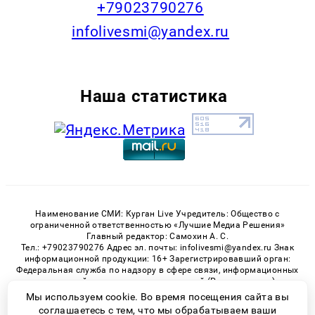
+79023790276
infolivesmi@yandex.ru
Наша статистика
Наименование СМИ: Курган Live Учредитель: Общество с
ограниченной ответственностью «Лучшие Медиа Решения»
Главный редактор: Самохин А. С.
Тел.: +79023790276 Адрес эл. почты: infolivesmi@yandex.ru Знак
информационной продукции: 16+ Зарегистрировавший орган:
Федеральная служба по надзору в сфере связи, информационных
технологий и массовых коммуникаций (Роскомнадзор)
Регистрационный номер СМИ ЭЛ № ФС 77 - 82535 от 21.01.2022
Мы используем cookie. Во время посещения сайта вы
соглашаетесь с тем, что мы обрабатываем ваши