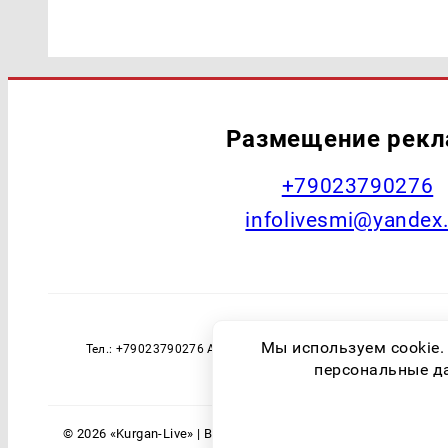
Размещение рек
+79023790276
infolivesmi@yandex
Наименование СМИ: Курган Live Учред
Мы используем cookie.
Тел.: +79023790276 Адрес эл. почты: infolivesmi@yandex
технологий и массовы
персональные дан
© 2026 «Kurgan-Live» | Все права защищены