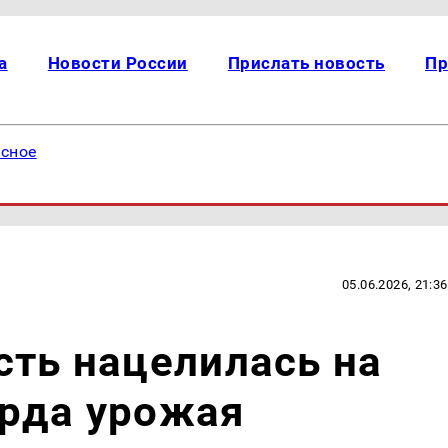
а
Новости России
Прислать новость
Пр
есное
05.06.2026, 21:36
сть нацелилась на
орда урожая