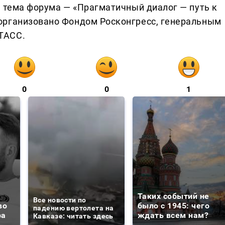
я тема форума — «Прагматичный диалог — путь к
организовано Фондом Росконгресс, генеральным
ТАСС.
0
0
1
Таких событий не
Все новости по
во
было с 1945: чего
падению вертолета на
ра
ждать всем нам?
Кавказе: читать здесь