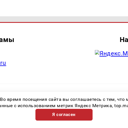
ламы
На
.ru
итель: Общество с ограниченной ответственностью «Лучшие Медиа Реше
 Во время посещения сайта вы соглашаетесь с тем, чт
.ru Знак информационной продукции: 16+ Зарегистрировавший орган: Феде
х коммуникаций (Роскомнадзор) Регистрационный номер СМИ ЭЛ № ФС 77 
ные с использованием метрик Яндекс Метрика, top.mail.
Я согласен
Возрастная категория сайта 16+