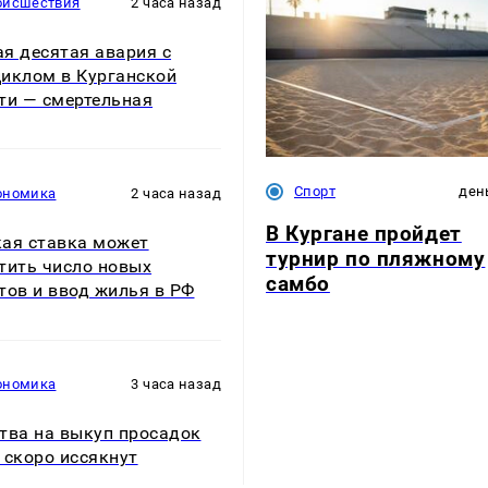
оисшествия
2 часа назад
я десятая авария с
иклом в Курганской
ти — смертельная
Спорт
ден
ономика
2 часа назад
В Кургане пройдет
ая ставка может
турнир по пляжному
тить число новых
самбо
тов и ввод жилья в РФ
ономика
3 часа назад
тва на выкуп просадок
 скоро иссякнут