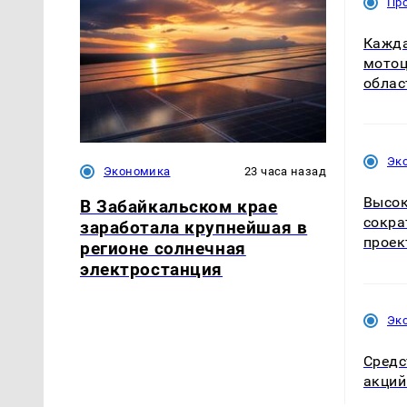
Пр
Кажда
мотоц
облас
Эк
Экономика
23 часа назад
Высок
В Забайкальском крае
сокра
заработала крупнейшая в
проек
регионе солнечная
электростанция
Эк
Средс
акций