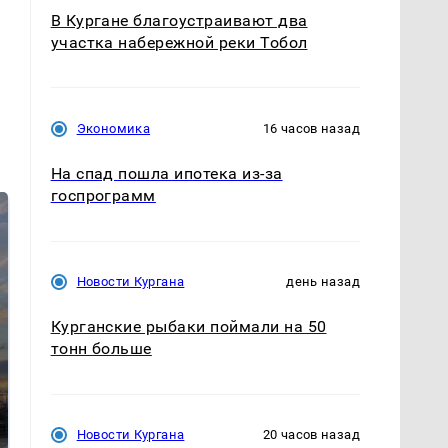
В Кургане благоустраивают два
участка набережной реки Тобол
Экономика
16 часов назад
На спад пошла ипотека из-за
госпрограмм
Новости Кургана
день назад
Курганские рыбаки поймали на 50
тонн больше
СМИ: В Химках на
полицейскую
В магазинах России
машину напали и
ажиотаж из-за этого
подожгли.
продукта: что купить?
Новости Кургана
20 часов назад