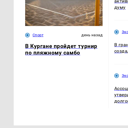
актив
думу
Эк
Спорт
день назад
В гра
В Кургане пройдет турнир
созда
по пляжному самбо
Эк
Ассоц
утвер
долго