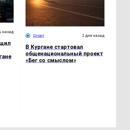
ь назад
Спорт
2 дня назад
бщил
В Кургане стартовал
общенациональный проект
гане
«Бег со смыслом»