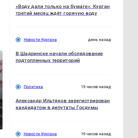
«Воду дали только на бумаге»: Курган
третий месяц ждёт горячую воду
Новости Кургана
день назад
В Шадринске начали обследование
подтопленных территорий
Политика
15 часов назад
Александр Ильтяков зарегистрирован
кандидатом в депутаты Госдумы
Не ешьте эту
В ОАЭ произошло
готовую еду из
жестокое убийство
магазина: список
криптомиллионера
Новости Кургана
19 часов назад