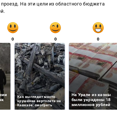
 проезд. На эти цели из областного бюджета
й.
0
0
0
сии
На Урале из казны
Как выглядит место
ак
были украдены 18
крушение вертолета на
миллионов рублей
Кавказе: смотреть