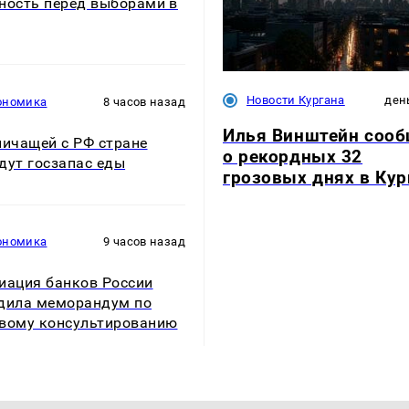
ность перед выборами в
Новости Кургана
ден
ономика
8 часов назад
Илья Винштейн соо
ничащей с РФ стране
о рекордных 32
дут госзапас еды
грозовых днях в Кур
ономика
9 часов назад
иация банков России
дила меморандум по
вому консультированию