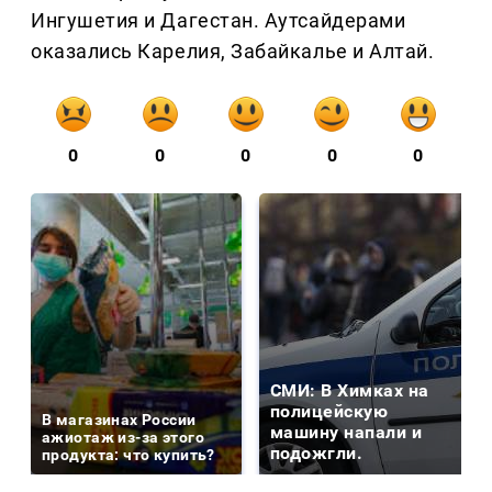
Ингушетия и Дагестан. Аутсайдерами
оказались Карелия, Забайкалье и Алтай.
0
0
0
0
0
СМИ: В Химках на
полицейскую
В магазинах России
машину напали и
ажиотаж из-за этого
подожгли.
продукта: что купить?